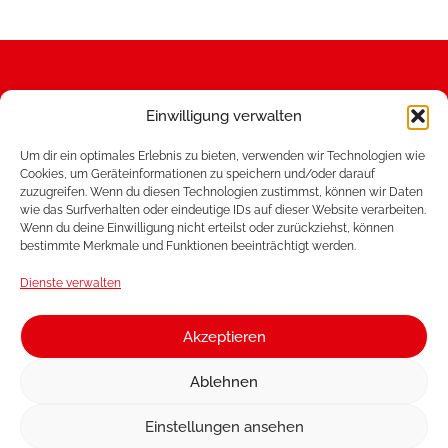
Einwilligung verwalten
Um dir ein optimales Erlebnis zu bieten, verwenden wir Technologien wie
Splash PostmixSirup Vertriebs GmbH
Cookies, um Geräteinformationen zu speichern und/oder darauf
Dr.-Karl-Renner-Straße 27
zuzugreifen. Wenn du diesen Technologien zustimmst, können wir Daten
8101 Gratkorn
wie das Surfverhalten oder eindeutige IDs auf dieser Website verarbeiten.
Tel.
+43 (0) 3124 22 108
Wenn du deine Einwilligung nicht erteilst oder zurückziehst, können
bestimmte Merkmale und Funktionen beeinträchtigt werden.
E-Mail:
office@splashsoftdrinks.com
Dienste verwalten
Home
Eigenmarke
Unternehmen
Blog
Akzeptieren
Karriere
Downloads
Ablehnen
Produkte
mysyrupbox
Schanktechnik
Offene Jobs
Einstellungen ansehen
Vertriebspartner
Kontakt