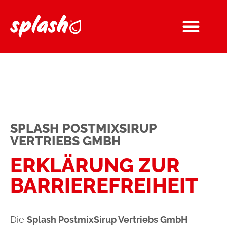
springen
SPLASH POSTMIXSIRUP
VERTRIEBS GMBH
ERKLÄRUNG ZUR
BARRIERE­FREIHEIT
Die
Splash PostmixSirup Vertriebs GmbH