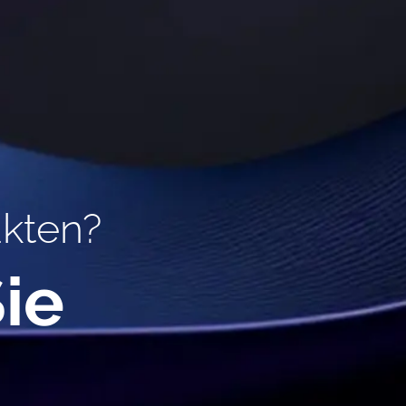
ukten?
ie