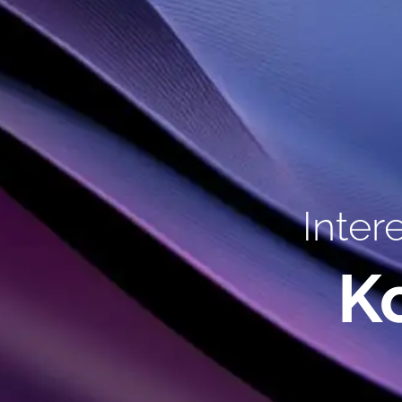
Inter
K