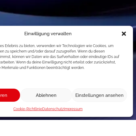
Einwilligung verwalten
les Erlebnis zu bieten, verwenden wir Technologien wie Cookies, um
en zu speichern und/oder darauf zuzugreifen. Wenn du diesen
immst, können wir Daten wie das Surfverhalten oder eindeutige IDs auf
arbeiten. Wenn du deine Einwilligung nicht erteilst oder zurückziehst,
 Merkmale und Funktionen beeinträchtigt werden.
eren
Ablehnen
Einstellungen ansehen
Cookie-Richtlinie
Datenschutz
Impressum