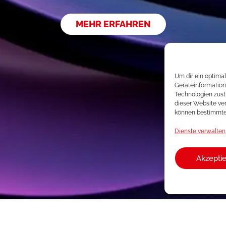
MEHR ERFAHREN
Um dir ein optima
Geräteinformation
Technologien zust
dieser Website ver
können bestimmte
Dienste verwalten
Akzepti