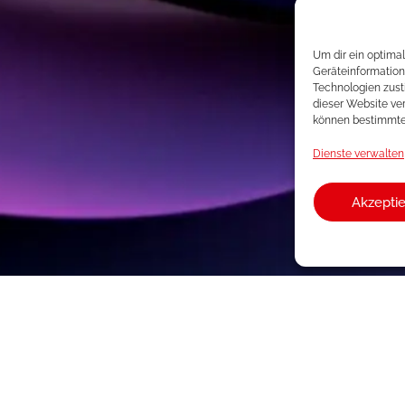
Um dir ein optima
Geräteinformation
Technologien zust
dieser Website ver
können bestimmte
Dienste verwalten
Akzepti