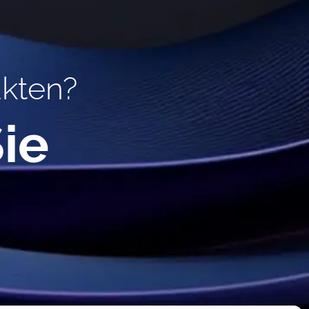
ukten?
ie