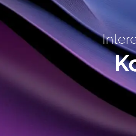
Inter
K